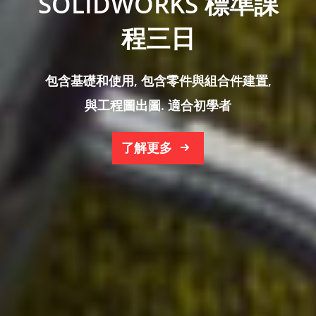
SOLIDWORKS 標準課
划行在SOLIDWORKS的
Simulation 標準課程
程三日
大海中
針對完全整合於SOLIDWORKS的分析軟
包含基礎和使用, 包含零件與組合件建置,
體SOLIDWORKS Simulation (原稱
覺得失去方向嗎？ 直播課程開課囉 !
與工程圖出圖. 適合初學者
COSMOS)進行教學
了解更多
了解更多
了解更多