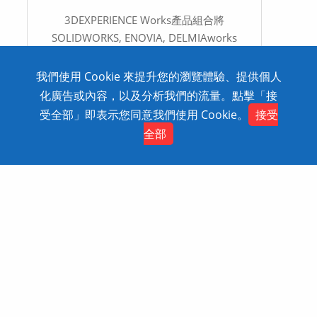
3DEXPERIENCE Works產品組合將
SOLIDWORKS, ENOVIA, DELMIAworks
以及SIMULIAworks的易用性連接到
3DEXPERIENCE平台的一流應用程式相互
我們使用 Cookie 來提升您的瀏覽體驗、提供個人
結合，幫助您創新產品開發並全面加速開
化廣告或內容，以及分析我們的流量。點擊「接
發過程。
受全部」即表示您同意我們使用 Cookie。
接受
全部
3DEXPERIENCE 雲端平台
Simulation