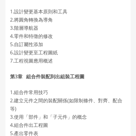
1.設計變更基本原則和工具
2.將圓角轉換為導角
3.階層導航器
4.零件和特徵的修改
5.自訂屬性添加
6.設計變更至工程圖紙
7.工程視圖應用概述
第3章 組合件裝配到出組裝工程圖
1.組合件常用技巧
2.建立元件之間的裝配關係(如限制條件、對齊、配合
等)
3.使用「部件」和「子元件」的概念
4.組合件出工程圖
5.產出零件表