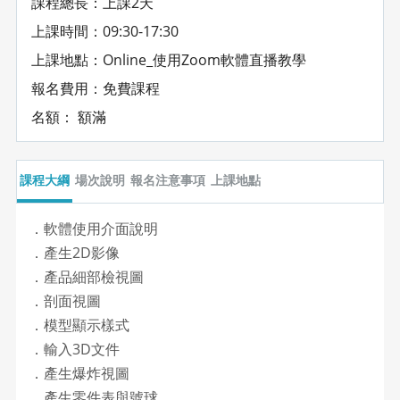
課程總長：上課2天
上課時間：09:30-17:30
上課地點：Online_使用Zoom軟體直播教學
報名費用：免費課程
名額： 額滿
課程大綱
場次說明
報名注意事項
上課地點
．軟體使用介面說明
．產生2D影像
．產品細部檢視圖
．剖面視圖
．模型顯示樣式
．輸入3D文件
．產生爆炸視圖
．產生零件表與號球