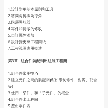
1.設計變更基本原則和工具
2.將圓角轉換為導角
3.階層導航器
4.零件和特徵的修改
5.自訂屬性添加
6.設計變更至工程圖紙
7.工程視圖應用概述
第3章 組合件裝配到出組裝工程圖
1.組合件常用技巧
2.建立元件之間的裝配關係(如限制條件、對齊、配合
等)
3.使用「部件」和「子元件」的概念
4.組合件出工程圖
5.產出零件表