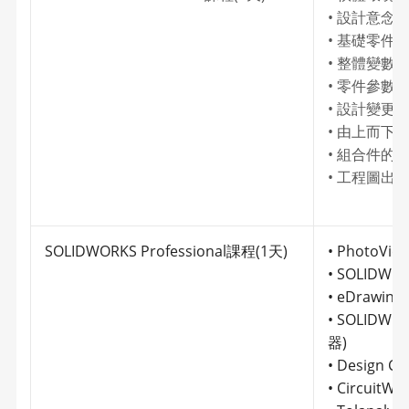
• 設計意念
• 基礎零件
• 整體變數
• 零件參數
• 設計變
• 由上而下
• 組合件的
• 工程圖出
SOLIDWORKS Professional課程(1天)
• PhotoVie
• SOLIDW
• eDrawin
• SOLIDWO
器)
• Design 
• CircuitW